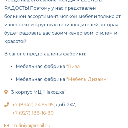
РАДОСТЬ! Поэтому у нас представлен
большой ассортимент мягкой мебели только от
известных и крупных производителей,которая
будет радовать вас своим качеством, стилем и
красотой!
В салоне представлены фабрики:
Мебельная фабрика
"Виза"
Мебельная фабрика
"Мебель Дизайн"
ap-marker-alt
3 корпус МЦ "Находка"
phone
+7 (8342) 24 95 95
, доб. 247,
+7 (927) 188-16-80
envelope
m-liniya@mail.ru